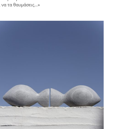
α να τα θαυμάσεις…»