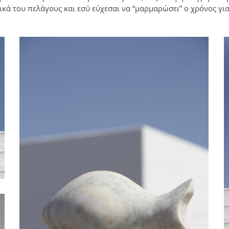
ικά του πελάγους και εσύ εύχεσαι να “μαρμαρώσει” ο χρόνος γι