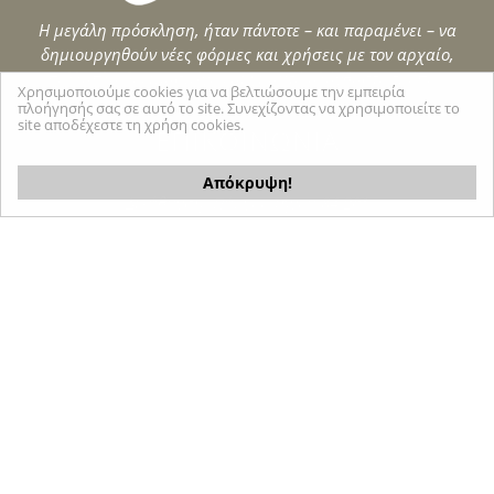
Η μεγάλη πρόσκληση, ήταν πάντοτε – και παραμένει – να
δημιουργηθούν νέες φόρμες και χρήσεις με τον αρχαίο,
πολλαπλά δοκιμασμένο και γι αυτό αλάνθαστο τρόπο…
Χρησιμοποιούμε cookies για να βελτιώσουμε την εμπειρία
πλοήγησής σας σε αυτό το site. Συνεχίζοντας να χρησιμοποιείτε το
site αποδέχεστε τη χρήση cookies.
ΕΠΙΚΟΙΝΩΝΙΑ
Απόκρυψη!
Διεύθυνση: Πύργος Τήνου 84 201
Τηλ. Εργαστηρίου: 22830 31624
Τηλ. Έκθεσης : 22830 31 524
Κινητό: 697 2034686
Email: info@marmarinos.gr
Created by
Tool