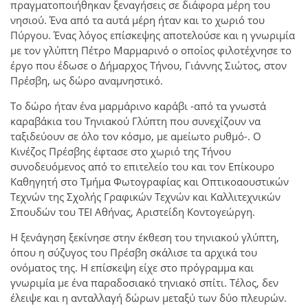
πραγματοποιήθηκαν ξεναγήσεις σε διάφορα μέρη του
νησιού. Ένα από τα αυτά μέρη ήταν και το χωριό του
Πύργου. Ένας λόγος επίσκεψης αποτελούσε και η γνωριμία
με τον γλύπτη Πέτρο Μαρμαρινό ο οποίος φιλοτέχνησε το
έργο που έδωσε ο Δήμαρχος Τήνου, Γιάννης Σιώτος, στον
Πρέσβη, ως δώρο αναμνηστικό.
Το δώρο ήταν ένα μαρμάρινο καράβι -από τα γνωστά
καραβάκια του Τηνιακού Γλύπτη που συνεχίζουν να
ταξιδεύουν σε όλο τον κόσμο, με αμείωτο ρυθμό-. Ο
Κινέζος Πρέσβης έφτασε στο χωριό της Τήνου
συνοδευόμενος από το επιτελείο του και τον Επίκουρο
Καθηγητή στο Τμήμα Φωτογραφίας και Οπτικοαουστικών
Τεχνών της Σχολής Γραφικών Τεχνών και Καλλιτεχνικών
Σπουδών του ΤΕΙ Αθήνας, Αριστείδη Κοντογεώργη.
Η ξενάγηση ξεκίνησε στην έκθεση του τηνιακού γλύπτη,
όπου η σύζυγος του Πρέσβη σκάλισε τα αρχικά του
ονόματος της. Η επίσκεψη είχε στο πρόγραμμα και
γνωριμία με ένα παραδοσιακό τηνιακό σπίτι. Τέλος, δεν
έλειψε και η ανταλλαγή δώρων μεταξύ των δύο πλευρών.