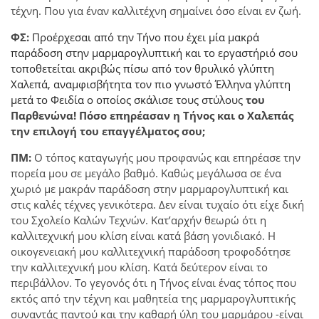
τέχνη. Που για έναν καλλιτέχνη σημαίνει όσο είναι εν ζωή.
ΦΣ:
Προέρχεσαι από την Τήνο που έχει μία μακρά
παράδοση στην μαρμαρογλυπτική και το εργαστήριό σου
τοποθετείται ακριβώς πίσω από τον θρυλικό γλύπτη
Χαλεπά, αναμφισβήτητα τον πιο γνωστό Έλληνα γλύπτη
μετά το Φειδία ο οποίος σκάλισε τους στύλους
του
Παρθενώνα! Πόσο επηρέασαν η Τήνος και ο Χαλεπάς
την επιλογή του επαγγέλματος σου;
ΠΜ:
Ο τόπος καταγωγής μου προφανώς και επηρέασε την
πορεία μου σε μεγάλο βαθμό. Καθώς μεγάλωσα σε ένα
χωριό με μακράν παράδοση στην μαρμαρογλυπτική και
στις καλές τέχνες γενικότερα. Δεν είναι τυχαίο ότι είχε δική
του Σχολείο Καλών Τεχνών. Κατ’αρχήν θεωρώ ότι η
καλλιτεχνική μου κλίση είναι κατά βάση γονιδιακό. Η
οικογενειακή μου καλλιτεχνική παράδοση τροφοδότησε
την καλλιτεχνική μου κλίση. Κατά δεύτερον είναι το
περιβάλλον. Το γεγονός ότι η Τήνος είναι ένας τόπος που
εκτός από την τέχνη και μαθητεία της μαρμαρογλυπτικής
συναντάς παντού και την καθαρή ύλη του μαρμάρου -είναι