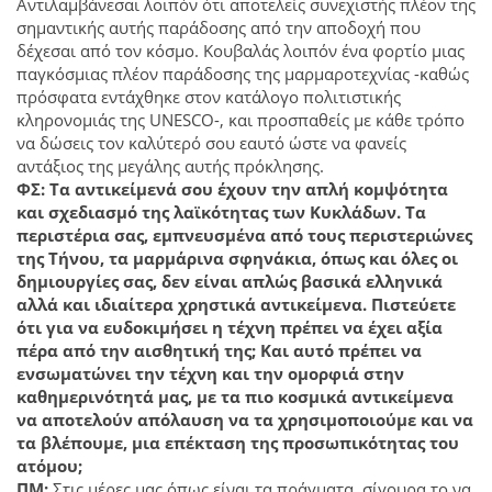
Αντιλαμβάνεσαι λοιπόν ότι αποτελείς συνεχιστής πλέον της
σημαντικής αυτής παράδοσης από την αποδοχή που
δέχεσαι από τον κόσμο. Κουβαλάς λοιπόν ένα φορτίο μιας
παγκόσμιας πλέον παράδοσης της μαρμαροτεχνίας -καθώς
πρόσφατα εντάχθηκε στον κατάλογο πολιτιστικής
κληρονομιάς της UNESCO-, και προσπαθείς με κάθε τρόπο
να δώσεις τον καλύτερό σου εαυτό ώστε να φανείς
αντάξιος της μεγάλης αυτής πρόκλησης.
ΦΣ: Τα αντικείμενά σου έχουν την απλή κομψότητα
και σχεδιασμό της λαϊκότητας των Κυκλάδων. Τα
περιστέρια σας, εμπνευσμένα από τους περιστεριώνες
της Τήνου, τα μαρμάρινα σφηνάκια, όπως και όλες οι
δημιουργίες σας, δεν είναι απλώς βασικά ελληνικά
αλλά και ιδιαίτερα χρηστικά αντικείμενα. Πιστεύετε
ότι για να ευδοκιμήσει η τέχνη πρέπει να έχει αξία
πέρα από την αισθητική της; Και αυτό πρέπει να
ενσωματώνει την τέχνη και την ομορφιά στην
καθημερινότητά μας, με τα πιο κοσμικά αντικείμενα
να αποτελούν απόλαυση να τα χρησιμοποιούμε και να
τα βλέπουμε, μια επέκταση της προσωπικότητας του
ατόμου;
ΠΜ:
Στις μέρες μας όπως είναι τα πράγματα, σίγουρα το να