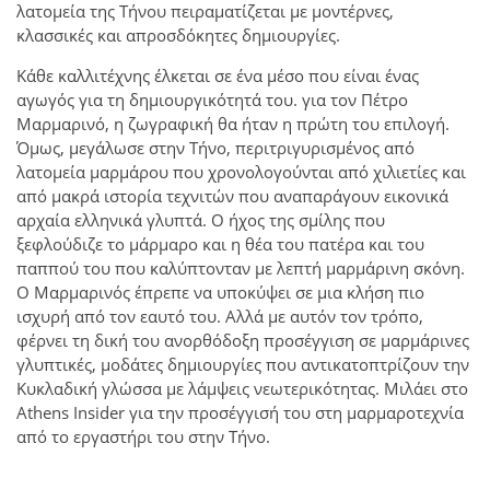
λατομεία της Τήνου πειραματίζεται με μοντέρνες,
κλασσικές και απροσδόκητες δημιουργίες.
Κάθε καλλιτέχνης έλκεται σε ένα μέσο που είναι ένας
αγωγός για τη δημιουργικότητά του. για τον Πέτρο
Μαρμαρινό, η ζωγραφική θα ήταν η πρώτη του επιλογή.
Όμως, μεγάλωσε στην Τήνο, περιτριγυρισμένος από
λατομεία μαρμάρου που χρονολογούνται από χιλιετίες και
από μακρά ιστορία τεχνιτών που αναπαράγουν εικονικά
αρχαία ελληνικά γλυπτά. Ο ήχος της σμίλης που
ξεφλούδιζε το μάρμαρο και η θέα του πατέρα και του
παππού του που καλύπτονταν με λεπτή μαρμάρινη σκόνη.
Ο Μαρμαρινός έπρεπε να υποκύψει σε μια κλήση πιο
ισχυρή από τον εαυτό του. Αλλά με αυτόν τον τρόπο,
φέρνει τη δική του ανορθόδοξη προσέγγιση σε μαρμάρινες
γλυπτικές, μοδάτες δημιουργίες που αντικατοπτρίζουν την
Κυκλαδική γλώσσα με λάμψεις νεωτερικότητας. Μιλάει στο
Athens Insider για την προσέγγισή του στη μαρμαροτεχνία
από το εργαστήρι του στην Τήνο.