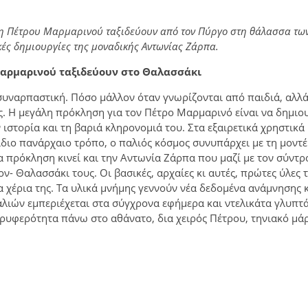
τη Πέτρου Μαρμαρινού ταξιδεύουν από τον Πύργο στη θάλασσα τω
κές δημιουργίες της μοναδικής Αντωνίας Ζάρπα.
Μαρμαρινού ταξιδεύουν στο Θαλασσάκι
συναρπαστική. Πόσο μάλλον όταν γνωρίζονται από παιδιά, αλλά
υς. Η μεγάλη πρόκληση για τον Πέτρο Μαρμαρινό είναι να δημιο
ν ιστορία και τη βαριά κληρονομιά του. Στα εξαιρετικά χρηστικά
ν ίδιο πανάρχαιο τρόπο, ο παλιός κόσμος συνυπάρχει με τη μοντ
δια πρόκληση κινεί και την Αντωνία Ζάρπα που μαζί με τον σύντ
- Θαλασσάκι τους. Οι βασικές, αρχαίες κι αυτές, πρώτες ύλες 
 χέρια της. Τα υλικά μνήμης γεννούν νέα δεδομένα ανάμνησης κ
λιών εμπεριέχεται στα σύγχρονα εφήμερα και ντελικάτα γλυπτά
τρυφερότητα πάνω στο αθάνατο, δια χειρός Πέτρου, τηνιακό μά