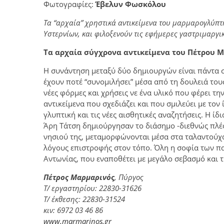
Φωτογραφίες:
Έβελυν Φωσκόλου
Τα “αρχαία” χρηστικά αντικείμενα του μαρμαρογλύπ
Υστερνίων, και φιλοξενούν τις εφήμερες γαστριμαργι
Τα αρχαία σύγχρονα αντικείμενα του Πέτρου 
Η συνάντηση μεταξύ δύο δημιουργών είναι πάντα 
έχουν ποτέ “συνομιλήσει” μέσα από τη δουλειά το
νέες φόρμες και χρήσεις νε ένα υλικό που φέρει τη
αντικείμενα που σχεδιάζει και που σμιλεύει με το
γλυπτική και τις νέες αισθητικές αναζητήσεις. Η ί
Άρη Τάτση δημιούργησαν το διάσημο -διεθνώς πλέον
νησιού της, μεταμορφώνονται μέσα στα ταλαντούχα
λόγους επιστροφής στον τόπο. Όλη η σοφία των πα
Αντωνίας, που εναποθέτει με μεγάλο σεβασμό και 
Πέτρος Μαρμαρινός
, Πύργος
Τ/ εργαστηρίου: 22830-31626
Τ/ έκθεσης: 22830-31524
κιν: 6972 03 46 86
www.marmarinos.gr