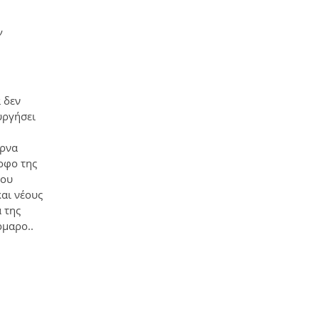
ν
 δεν
υργήσει
έρνα
ροφο της
του
αι νέους
 της
ρμαρο..